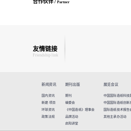
合作伙伴 /
Partner
友情链接
Friendship link
新闻资讯
期刊出版
展览会议
国内资讯
期刊
中国国际造纸科技展览
新建·项目
编委会
中国国际造纸创新
环球资讯
《中国造纸》理事会
国际造纸技术报告
政策法规
品牌活动
其他主承办活动
启阳讲堂