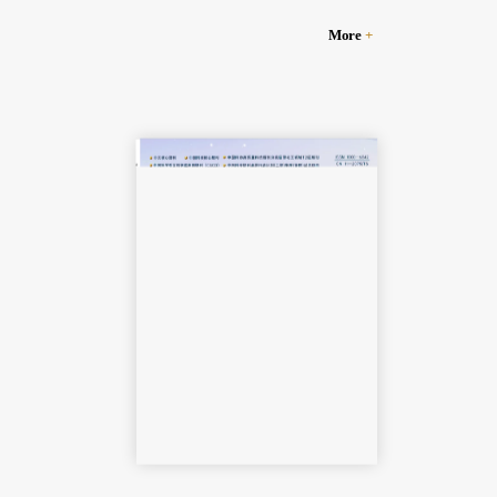
More
+