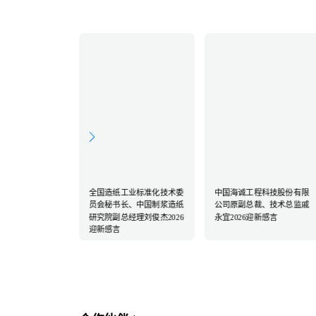
学技术研究院资源
全国造纸工业标准化技术委
中国海诚工程科技股份有限
所研究员程言君
员会秘书长、中国制浆造纸
公司原副总裁、技术总监戚
感言
研究院副总经理刘俊杰2026
永宜2026迎新感言
迎新感言