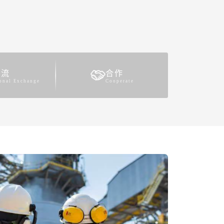
交流
合作
ional Exchange
Cooperate