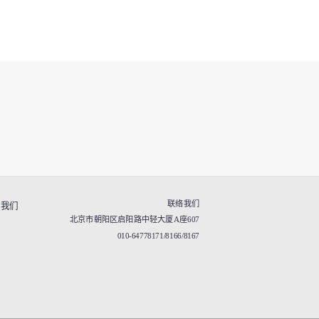
联络我们
于我们
北京市朝阳区启阳路中轻大厦A座607
010-64778171/8166/8167