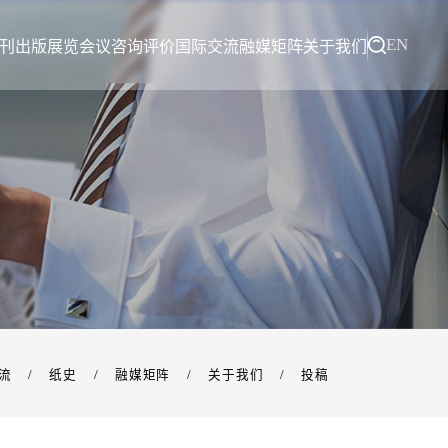
EN
刊出版
展览会议
咨询评价
国际交流
融媒矩阵
关于我们
流
/
纸史
/
融媒矩阵
/
关于我们
/
投稿