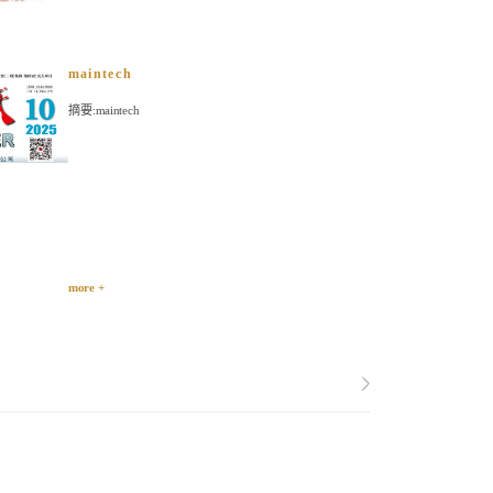
maintech
摘要:maintech
more +