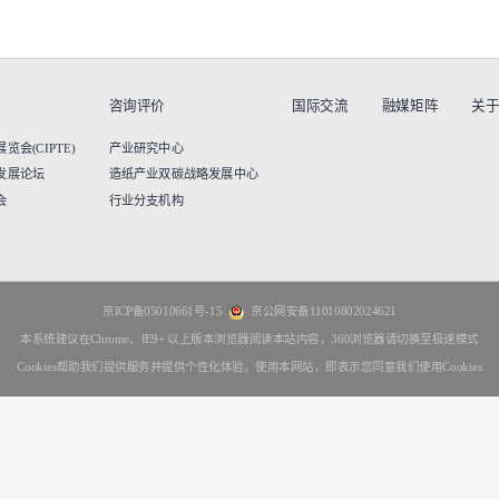
咨询评价
国际交流
融媒矩阵
关
会(CIPTE)
产业研究中心
发展论坛
造纸产业双碳战略发展中心
会
行业分支机构
京ICP备05010661号-15
京公网安备11010802024621
本系统建议在Chrome、IE9+ 以上版本浏览器阅读本站内容，360浏览器请切换至极速模式
Cookies帮助我们提供服务并提供个性化体验。使用本网站，即表示您同意我们使用Cookies