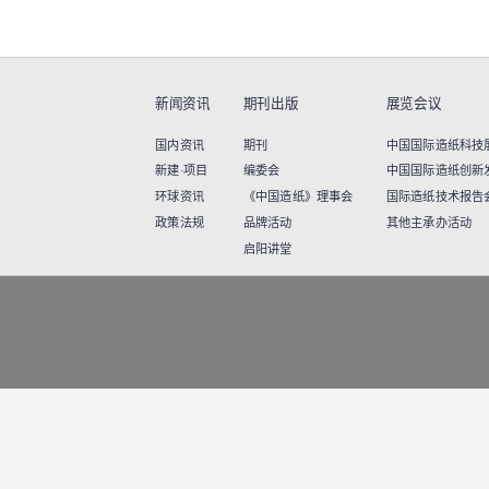
新闻资讯
期刊出版
展览会议
国内资讯
期刊
中国国际造纸科技展览
新建·项目
编委会
中国国际造纸创新
环球资讯
《中国造纸》理事会
国际造纸技术报告
政策法规
品牌活动
其他主承办活动
启阳讲堂