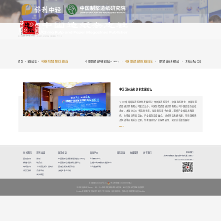
展览会议
EXHIBITION AND CONFERENCE
首页
>
展览会议
>
中国国际造纸创新发展论坛
中国国际造纸科技展览会(CIPTE)
/
中国国际造纸创新发展论坛
/
国际造纸技术报告会
/
其他主承办活动
中国国际造纸创新发展论坛
“2025中国国际造纸创新发展论坛”由中国造纸学会、中国造纸协会、中国制浆
造纸研究院有限公司联合主办，中国制浆造纸研究院有限公司中国造纸杂志社
承办。本届论坛以“智造新生态，绿动新未来”为主题，聚焦产业格局战略重
构、生物经济布局突破、产业链条深度融合、绿色智造系统构建、市场洞察热
点解读等最新前沿议题，为我国造纸产业绿色转型、实现高质量发展提
more +
联络我们
新闻资讯
期刊出版
展览会议
咨询评价
国际交流
融媒矩阵
关于我们
北京市朝阳区启阳路中轻大厦A座607
国内资讯
期刊
中国国际造纸科技展览会(CIPTE)
产业研究中心
010-64778171/8166/8167
新建·项目
编委会
中国国际造纸创新发展论坛
造纸产业双碳战略发展中心
环球资讯
《中国造纸》理事会
国际造纸技术报告会
行业分支机构
政策法规
品牌活动
其他主承办活动
启阳讲堂
京ICP备05010661号-15
京公网安备11010802024621
本系统建议在Chrome、IE9+ 以上版本浏览器阅读本站内容，360浏览器请切换至极速模式
Cookies帮助我们提供服务并提供个性化体验。使用本网站，即表示您同意我们使用Cookies