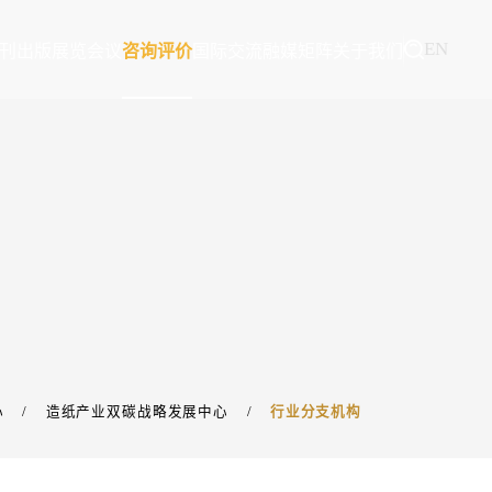
EN
刊出版
展览会议
咨询评价
国际交流
融媒矩阵
关于我们
心
/
造纸产业双碳战略发展中心
/
行业分支机构