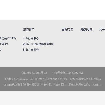
咨询评价
国际交流
融媒矩阵
关
会(CIPTE)
产业研究中心
发展论坛
造纸产业双碳战略发展中心
会
行业分支机构
京ICP备05010661号-15
京公网安备11010802024621
本系统建议在Chrome、IE9+ 以上版本浏览器阅读本站内容，360浏览器请切换至极速模式
Cookies帮助我们提供服务并提供个性化体验。使用本网站，即表示您同意我们使用Cookies