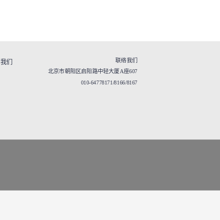
联络我们
于我们
北京市朝阳区启阳路中轻大厦A座607
010-64778171/8166/8167