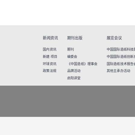
新闻资讯
期刊出版
展览会议
国内资讯
期刊
中国国际造纸科技展览
新建·项目
编委会
中国国际造纸创新
环球资讯
《中国造纸》理事会
国际造纸技术报告
政策法规
品牌活动
其他主承办活动
启阳讲堂